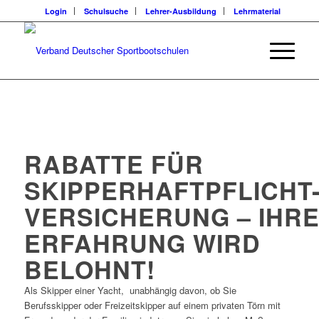
Login
Schulsuche
Lehrer-Ausbildung
Lehrmaterial
RABATTE FÜR
SKIPPERHAFTPFLICHT
VERSICHERUNG – IHR
ERFAHRUNG WIRD
BELOHNT!
Als Skipper einer Yacht, unabhängig davon, ob Sie
Berufsskipper oder Freizeitskipper auf einem privaten Törn mit