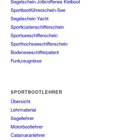
Segelschein Jolle/offenes Kielboot
Sportbootführerschein-See
Segelschein Yacht
Sportküstenschifferschein
Sportseeschifferschein
Sporthochseeschifferschein
Bodenseeschifferpatent
Funkzeugnisse
SPORTBOOTLEHRER
Übersicht
Lehrmaterial
Segellehrer
Motorbootlehrer
Catamaranlehrer