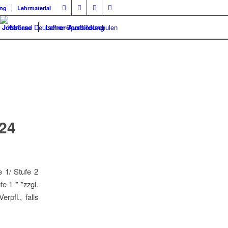
ung
Lehrmaterial
Jobbörse
Lehrer-Ausbildung
24
 1/ Stufe 2
e 1 * *zzgl.
rpfl., falls