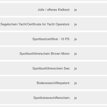
Jolle / offenes Kielboot:
ja
Segelschein Yacht/Certificate for Yacht Operators:
ja
Sportbootzertifikat - 15 PS:
ja
Sportbootführerschein Binnen Motor:
ja
Sportbootführerschein See:
ja
Bodenseeschifferpatent:
ja
Sportküstenschifferschein:
ja