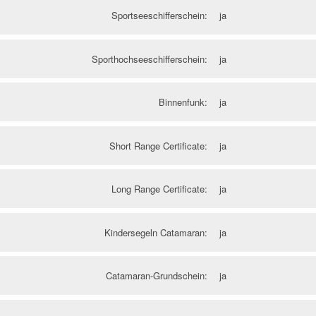
Sportseeschifferschein:
ja
Sporthochseeschifferschein:
ja
Binnenfunk:
ja
Short Range Certificate:
ja
Long Range Certificate:
ja
Kindersegeln Catamaran:
ja
Catamaran-Grundschein:
ja