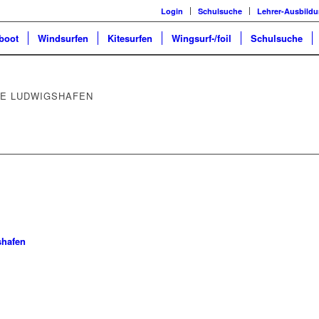
Login
Schulsuche
Lehrer-Ausbild
boot
Windsurfen
Kitesurfen
Wingsurf-/foil
Schulsuche
LE LUDWIGSHAFEN
shafen