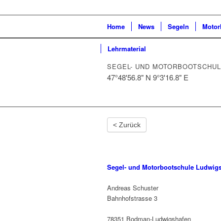
Home
News
Segeln
Motor
Lehrmaterial
SEGEL- UND MOTORBOOTSCHU
47°48'56.8" N 9°3'16.8" E
< Zurück
Segel- und Motorbootschule Ludwig
Andreas Schuster
Bahnhofstrasse 3
78351 Bodman-Ludwigshafen