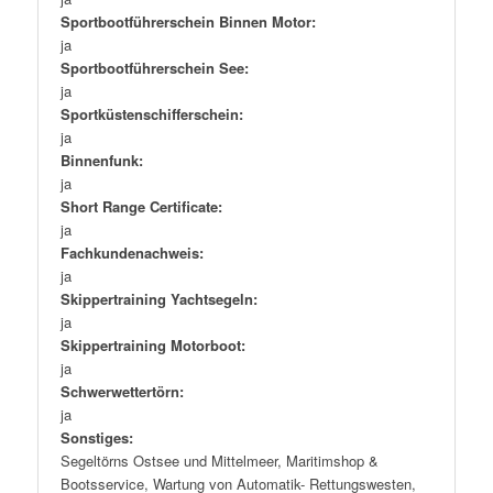
Sportbootführerschein Binnen Motor:
ja
Sportbootführerschein See:
ja
Sportküstenschifferschein:
ja
Binnenfunk:
ja
Short Range Certificate:
ja
Fachkundenachweis:
ja
Skippertraining Yachtsegeln:
ja
Skippertraining Motorboot:
ja
Schwerwettertörn:
ja
Sonstiges:
Segeltörns Ostsee und Mittelmeer, Maritimshop &
Bootsservice, Wartung von Automatik- Rettungswesten,